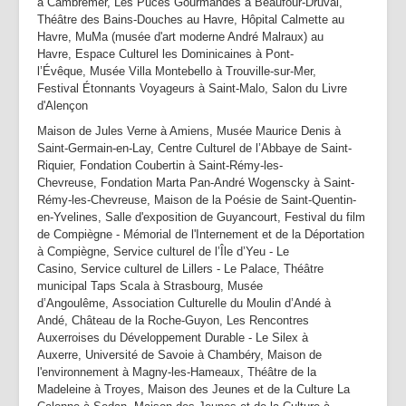
à Cambremer, Les Puces Gourmandes à Beaufour-Druval,
Théâtre des Bains-Douches au Havre, Hôpital Calmette au
Havre, MuMa (musée d'art moderne André Malraux) au
Havre, Espace Culturel les Dominicaines à Pont-
l’Évêque, Musée Villa Montebello à Trouville-sur-Mer,
Festival Étonnants Voyageurs à Saint-Malo, Salon du Livre
d'Alençon
Maison de Jules Verne à Amiens, Musée Maurice Denis à
Saint-Germain-en-Lay, Centre Culturel de l’Abbaye de Saint-
Riquier, Fondation Coubertin à Saint-Rémy-les-
Chevreuse, Fondation Marta Pan-André Wogenscky à Saint-
Rémy-les-Chevreuse, Maison de la Poésie de Saint-Quentin-
en-Yvelines, Salle d'exposition de Guyancourt, Festival du film
de Compiègne - Mémorial de l'Internement et de la Déportation
à Compiègne, Service culturel de l’Île d’Yeu - Le
Casino, Service culturel de Lillers - Le Palace, Théâtre
municipal Taps Scala à Strasbourg, Musée
d’Angoulême, Association Culturelle du Moulin d’Andé à
Andé, Château de la Roche-Guyon, Les Rencontres
Auxerroises du Développement Durable - Le Silex à
Auxerre, Université de Savoie à Chambéry, Maison de
l'environnement à Magny-les-Hameaux, Théâtre de la
Madeleine à Troyes, Maison des Jeunes et de la Culture La