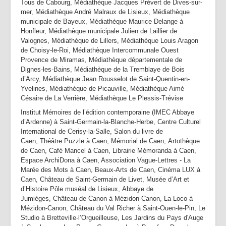
Tous de Cabourg, Médiathèque Jacques Prévert de Dives-sur-
mer, Médiathèque André Malraux de Lisieux, Médiathèque
municipale de Bayeux, Médiathèque Maurice Delange à
Honfleur, Médiathèque municipale Julien de Laillier de
Valognes, Médiathèque de Lillers, Médiathèque Louis Aragon
de Choisy-le-Roi, Médiathèque Intercommunale Ouest
Provence de Miramas, Médiathèque départementale de
Dignes-les-Bains, Médiathèque de la Tremblaye de Bois
d’Arcy, Médiathèque Jean Rousselot de Saint-Quentin-en-
Yvelines, Médiathèque de Picauville, Médiathèque Aimé
Césaire de La Verrière, Médiathèque Le Plessis-Trévise
Institut Mémoires de l’édition contemporaine (IMEC Abbaye
d’Ardenne) à Saint-Germain-la-Blanche-Herbe, Centre Culturel
International de Cerisy-la-Salle, Salon du livre de
Caen, Théâtre Puzzle à Caen, Mémorial de Caen, Artothèque
de Caen, Café Mancel à Caen, Librairie Mémoranda à Caen,
Espace ArchiDona à Caen, Association Vague-Lettres - La
Marée des Mots à Caen, Beaux-Arts de Caen, Cinéma LUX à
Caen, Château de Saint-Germain de Livet, Musée d’Art et
d’Histoire Pôle muséal de Lisieux, Abbaye de
Jumièges, Château de Canon à Mézidon-Canon, La Loco à
Mézidon-Canon, Château du Val Richer à Saint-Ouen-le-Pin, Le
Studio à Bretteville-l’Orgueilleuse, Les Jardins du Pays d'Auge