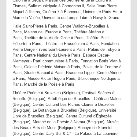
Calonne à Sedan, Maison des Jeunes et de la Culture à
Fismes, Salle municipale à Cormontreuil, Salle Jean-Pierre
Miquel à Reims, Cinéma 7 à Élancourt, Université Paris-Est à
Marne-la-Vallée, Université du Temps Libre à Noisy-le-Grand
Halle Saint-Pierre à Paris, Centre Wallonie-Bruxelles à
Paris, Maison de l'Europe à Paris, Théâtre Aktéon à
Paris, Théâtre de la Vieille Grille à Paris, Théâtre Petit
Hébertot à Paris, Théâtre Le Proscénium à Paris, Fondation
Pierre Bergé - Yves Saint-Laurent à Paris, Palais de Tokyo à
Paris, Centre National du Livre à Paris, Espace Oscar-
Niemeyer - Parti communiste à Paris, Fondation Boris Vian à
Paris, Galerie Frédéric Moisan à Paris, Palais de la Femme à
Paris, Studio Raspail à Paris, Brasserie Lippe - Cercle Aliénor
à Paris, Musée Victor Hugo à Paris, Bibliothèque Nordique à
Paris, Marché de la Poésie à Paris
Théâtre Poème à Bruxelles (Belgique), Festival Scènes à
Seneffe (Belgique), Artothèque de Bruxelles - Château Malou
(Belgique), Centre Culturel Les Riches Claires à Bruxelles
(Belgique), Le Botanique à Bruxelles (Belgique), Université
Libre de Bruxelles (Belgique), Centre Culturel d'Éghezée
(Belgique), Marché de la Poésie à Namur (Belgique), Musée
des Beaux-Arts de Mons (Belgique), Abbaye de Stavelot
(Belgique), Centre Daily-Bul & C° - Le Palace à La Louvière