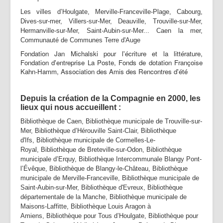
Partenaires | Liens
Les villes d’Houlgate, Merville-Franceville-Plage, Cabourg,
Dives-sur-mer, Villers-sur-Mer, Deauville, Trouville-sur-Mer,
Presse | Archives
Hermanville-sur-Mer, Saint-Aubin-sur-Mer... Caen la mer,
Communauté de Communes Terre d'Auge
Contact
Fondation Jan Michalski pour l'écriture et la littérature,
Fondation d'entreprise La Poste, Fonds de dotation Françoise
Kahn-Hamm, Association des Amis des Rencontres d'été
Depuis la création de la Compagnie en 2000, les
lieux qui nous accueillent :
Bibliothèque de Caen, Bibliothèque municipale de Trouville-sur-
Mer, Bibliothèque d’Hérouville Saint-Clair, Bibliothèque
d'Ifs, Bibliothèque municipale de Cormelles-Le-
Royal, Bibliothèque de Breteville-sur-Odon, Bibliothèque
municipale d’Erquy, Bibliothèque Intercommunale Blangy Pont-
l’Évêque, Bibliothèque de Blangy-le-Château, Bibliothèque
municipale de Merville-Franceville, Bibliothèque municipale de
Saint-Aubin-sur-Mer, Bibliothèque d'Evreux, Bibliothèque
départementale de la Manche, Bibliothèque municipale de
Maisons-Laffitte, Bibliothèque Louis Aragon à
Amiens, Bibliothèque pour Tous d’Houlgate, Bibliothèque pour