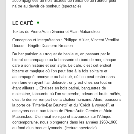
accompagnées de trois dictées de l’enfance de l’auteur pour
naître au devoir de bonheur. (spectacle)
•
LE CAFÉ
Textes de Pierre Autin-Grenier et Alain Mabanckou
Conception et interprétation : Philippe Müller, Vincent Vernillat.
Décors : Brigitte Dusserre-Bresson.
Du bar parisien au troquet de banlieue, en passant par le
bistrot de campagne ou la brasserie du bord de mer, chaque
café a son histoire et son style. Le café, c’est cet endroit
bizarre et magique où l’on peut être à la fois solitaire et
accompagné, anonyme ou habitué, où l’on peut rester sans
rien faire en ayant l’air débordé ; on y est chez soi tout en
étant ailleurs… Chaises en bois patiné, banquettes de
moleskine, tabourets où l’on se perche, odeurs et bruits mêlés,
c’est le dernier rempart de la chaleur humaine. Alors, poussons
la porte de “Friterie-Bar Brunetti” et du “Crédit à voyagé”, et
asseyons-nous aux tables de Pierre Autin-Grenier et Alain
Mabanckou. D’un récit ironique et savoureux sur l’Afrique
contemporaine, nous plongerons dans les années 1950-1960
au fond d’un troquet lyonnais. (lecture-spectacle)