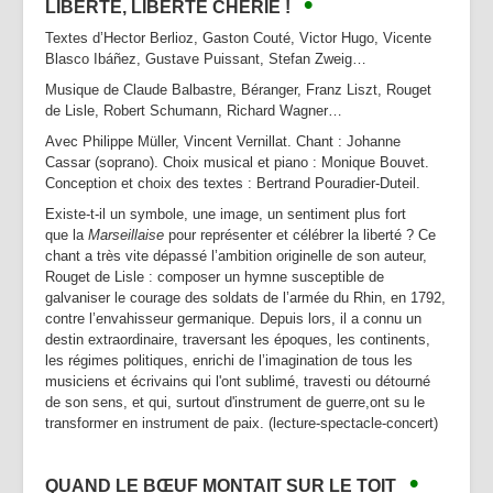
•
LIBERTÉ, LIBERTÉ CHÉRIE !
Partenaires | Liens
Textes d’Hector Berlioz, Gaston Couté, Victor Hugo, Vicente
Presse | Archives
Blasco Ibáñez, Gustave Puissant, Stefan Zweig…
Contact
Musique de Claude Balbastre, Béranger, Franz Liszt, Rouget
de Lisle, Robert Schumann, Richard Wagner…
Avec Philippe Müller, Vincent Vernillat. Chant : Johanne
Cassar (soprano). Choix musical et piano : Monique Bouvet.
Conception et choix des textes : Bertrand Pouradier-Duteil.
Existe-t-il un symbole, une image, un sentiment plus fort
que la
Marseillaise
pour représenter et célébrer la liberté ? Ce
chant a très vite dépassé l’ambition originelle de son auteur,
Rouget de Lisle : composer un hymne susceptible de
galvaniser le courage des soldats de l’armée du Rhin, en 1792,
contre l’envahisseur germanique. Depuis lors, il a connu un
destin extraordinaire, traversant les époques, les continents,
les régimes politiques, enrichi de l’imagination de tous les
musiciens et écrivains qui l'ont sublimé, travesti ou détourné
de son sens, et qui, surtout d'instrument de guerre,ont su le
transformer en instrument de paix. (lecture-spectacle-concert)
•
QUAND LE BŒUF MONTAIT SUR LE TOIT