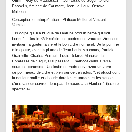
Grimm, Guy de Maupassant, Comtesse de Ségur, Olivier
Basselin, Arcisse de Caumont, Jean Le Houx, Octave
Mirbeau...
Conception et interprétation : Philippe Müller et Vincent
Vernillat.
“Un corps qui n’a bu que de l’eau ne produit herbe qui soit
bonne”... Dès le XVI
siècle, les poètes des vaux de Vire nous
e
invitaient à goûter la vie et le bon cidre normand. De la pomme
à la goutte, avec la plume de Jean-Louis Maunoury, Patrick
Grainville, Charles Perrault, Lucie Delarue-Mardrus, la
Comtesse de Ségur, Maupassant... mettons-nous à table
sous les pommiers. Un festin de mots servi avec un verre
de pommeau, de cidre et bien sûr de calvados, “cet alcool dont
la couleur rouille et chaude dore les estomacs et les songes
d’une vapeur cuivrée de repas de noces à la Flaubert”. (lecture-
spectacle)