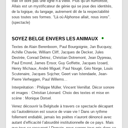
trait vif dont pas une ligne n’a vieilli. Plus qu’un humoriste,
Allais est un mystificateur de génie qui se joue des identités,
de la logique, du langage, autrement dit de la respectabilité
sous toutes ses formes. “Là où Alphonse allait, nous irons".
(spectacle)
•
SOYEZ BELGE ENVERS LES ANIMAUX
Textes de Alain Berenboom, Paul Bourgoignie, Jan Bucquoy,
Achille Chavée, William Cliff, Jacques de Decker, Jules
Destrée, Conrad Detrez, Christian Dotremont, Jean Dypreau,
Paul Emond, James Ensor, Guy Goffette, Jacques Izoard,
Henry Michaux, André Miguel, Paul Nougé, Géo Norge, Louis
Scutenaire, Jacques Sojcher, Geert van Istendaele, Jean-
Pierre Verheggen, Paul Willems...
Interprétation : Philippe Müller, Vincent Vernillat. Décor sonore
et images : Christian Léonard. Choix des textes et mise en
scène : Monique Dorsel.
Venez découvrir la Belgitude à travers ce spectacle décapant
où l’autodérision est source de vraie vie ! Dans un rythme
follement endiablé, jamais les poètes n’auront dénoncé avec
autant d’efficacité l’absurdité institutionnelle de ce pays. Mais
que tous se rassurent ! Demain, nous serons tous pris dans ce