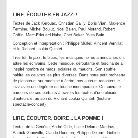
LIRE, ÉCOUTER EN JAZZ !
Textes de Jack Kerouac, Christian Gailly, Boris Vian, Maxence
Fermine, Michel Boujut, Noël Balen, Paul Morand, Robert
Goffin, Marc-Edouard Nabe, Chet Baker, Yves Buin...
Conception et interprétation : Philippe Müller, Vincent Vernillat
et le Richard Loukia Quintet.
Très tôt, le jazz, le blues, les musiques noires américaines ont
attiré les écrivains. Cette musique, déroutante et fascinante a
inspiré nombre de héros, solaires ou maudits. Son souffle
habite les oeuvres les plus diverses. Dans notre petit orchestre
de pianoteurs sur machine à écrire, nos auteurs racontent le
jazz avec une légèreté de touche incomparable. On suivra le
parcours de ces portraits à travers les textes d’une pléiade
d’auteurs et au son du Richard Loukia Quintet. (lecture-
spectacle-concert)
LIRE, ÉCOUTER, BOIRE... LA POMME !
Textes de la Genèse, André Gide, Lucie Delarue-Mardrus,
Patrick Grainville, Claude Duneton, Philippe Delerm, Gotlieb,