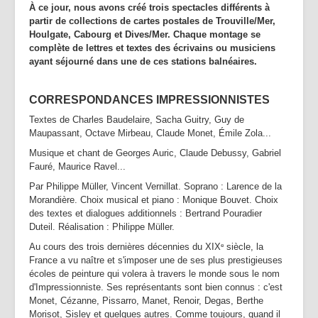
À ce jour, nous avons créé trois spectacles différents à
partir de collections de cartes postales de Trouville/Mer,
Houlgate, Cabourg et Dives/Mer. Chaque montage se
complète de lettres et textes des écrivains ou musiciens
ayant séjourné dans une de ces stations balnéaires.
CORRESPONDANCES IMPRESSIONNISTES
Textes de Charles Baudelaire, Sacha Guitry, Guy de
Maupassant, Octave Mirbeau, Claude Monet, Émile Zola...
Musique et chant de Georges Auric, Claude Debussy, Gabriel
Fauré, Maurice Ravel...
Par Philippe Müller, Vincent Vernillat. Soprano : Larence de la
Morandière. Choix musical et piano : Monique Bouvet. Choix
des textes et dialogues additionnels : Bertrand Pouradier
Duteil. Réalisation : Philippe Müller.
Au cours des trois dernières décennies du XIX
siècle, la
e
France a vu naître et s'imposer une de ses plus prestigieuses
écoles de peinture qui volera à travers le monde sous le nom
d'Impressionniste. Ses représentants sont bien connus : c'est
Monet, Cézanne, Pissarro, Manet, Renoir, Degas, Berthe
Morisot, Sisley et quelques autres. Comme toujours, quand il