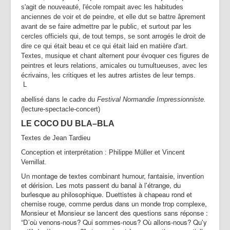
s'agit de nouveauté, l'école rompait avec les habitudes
anciennes de voir et de peindre, et elle dut se battre âprement
avant de se faire admettre par le public, et surtout par les
cercles officiels qui, de tout temps, se sont arrogés le droit de
dire ce qui était beau et ce qui était laid en matière d'art.
Textes, musique et chant alternent pour évoquer ces figures de
peintres et leurs relations, amicales ou tumultueuses, avec les
écrivains, les critiques et les autres artistes de leur temps.
L
abellisé dans le cadre du
Festival Normandie Impressionniste.
(lecture-spectacle-concert)
LE COCO DU BLA–BLA
Textes de Jean Tardieu
Conception et interprétation : Philippe Müller et Vincent
Vernillat.
Un montage de textes combinant humour, fantaisie, invention
et dérision. Les mots passent du banal à l'étrange, du
burlesque au philosophique. Duettistes à chapeau rond et
chemise rouge, comme perdus dans un monde trop complexe,
Monsieur et Monsieur se lancent des questions sans réponse :
“D’où venons-nous? Qui sommes-nous? Où allons-nous? Qu'y