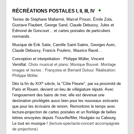
•
R
ÉCRÉATIONS POSTALES I, II, III, IV
Textes de Stéphane Mallarmé, Marcel Proust, Émile Zola,
Gustave Flaubert, George Sand, Claude Debussy, Jules et
Edmond de Goncourt... et cartes postales de particuliers
normands.
Musique de Erik Satie, Camille Saint-Saëns, Georges Auric,
Claude Debussy, Francis Poulenc, Maurice Ravel…
Conception et interprétation : Philippe Müller, Vincent
Choix musical et piano: Monique Bouvet. Montage
Vernillat.
images et textes : Françoise et Bernard Dutour. Réalisation:
Philippe Müller.
e
Dès la fin du XIX
siècle, la "Côte Fleurie", par sa proximité de
Paris et Rouen, devient un lieu de villégiature réputé. Avec
l’engouement des bains de mer, elle est devenue une
destination privilégiée aussi bien pour les nouveaux estivants
que pour les écrivains de renom. Remontons le temps avec
lecture-projection de cartes postales et un florilège de belles
lettres envoyées depuis Trouville/Mer, Houlgate ou Cabourg.
(lecture-spectacle-concert accompagnée
Le tout en musique !
de projections)