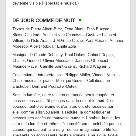
devienne visible ! (spectacle musical)
•
DE JOUR COMME DE NUIT
Textes de Pierre Albert-Birot, Zéno Bianu, Dino Buzzatti,
Blaise Cendrars, Adelbert von Chamisso,
Gustave Flaubert,
Villiers de l’Isle-Adam,
J.M.G. Le Clézio,
Paul Morand, Antonio
Moresco, Albert Robida, Émile Zola
Musique de Claude Debussy, Paul Dukas, Gabriel Dupont,
Charles Gounod, Olivier Messiaen, Jacques Offenbach,
Maurice Ravel, Camille Saint-Saëns, Richard Wagner…
Conception et interprétation : Philippe Müller, Vincent Vernillat.
Choix musical et piano : Monique Bouvet. Collaboration
artistique : Bertrand Pouradier-Duteil.
Sans la lumière, notre relation au monde serait coupée, et
nous serions aussitôt plongés dans le noir et le froid. C’est
pourquoi tant d’écrivains et d’artistes ont été fascinés par
elle, comme s’ils voulaient la séduire, la domestiquer et
prévenir ses accès de mauvaise humeur. L’ombre, la nuit, les
astres, la lumière et même l’électricité seront célébrés par les
auteurs qui sauront faire surgir de leur imagination fertile les
apaisants ou angoissants récits auxquels la musique, fidèle