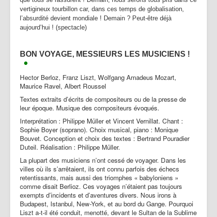
vertigineux tourbillon car, dans ces temps de globalisation,
l’absurdité devient mondiale ! Demain ? Peut-être déjà
aujourd’hui ! (spectacle)
BON VOYAGE, MESSIEURS LES MUSICIENS !
•
Hector Berloz, Franz Liszt, Wolfgang Amadeus Mozart,
Maurice Ravel, Albert Roussel
Textes extraits d’écrits de compositeurs ou de la presse de
leur époque. Musique des compositeurs évoqués.
Interprétation : Philippe Müller et Vincent Vernillat. Chant :
Sophie Boyer (soprano). Choix musical, piano : Monique
Bouvet. Conception et choix des textes : Bertrand Pouradier
Duteil. Réalisation : Philippe Müller.
La plupart des musiciens n’ont cessé de voyager. Dans les
villes où ils s’arrêtaient, ils ont connu parfois des échecs
retentissants, mais aussi des triomphes « babyloniens »
comme disait Berlioz. Ces voyages n’étaient pas toujours
exempts d’incidents et d’aventures divers. Nous irons à
Budapest, Istanbul, New-York, et au bord du Gange. Pourquoi
Liszt a-t-il été conduit, menotté, devant le Sultan de la Sublime