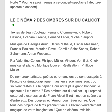
Porte ? Pour le savoir, venez à ce concert-spectacle ! (lecture-
spectacle-concert)
LE CIN
ÉMA ? DES OMBRES SUR DU CALICOT
•
Textes de Jean Cocteau, Fernand Crommelynck, Robert
Desnos, Graham Greene, Fernand Léger, Michel Seuphor.
Musique de Georges Auric, Darius Milhaud, Olivier Messiaen,
Francis Poulenc, Maurice Ravel, Camille Saint Saëns, Robert
Schumann, Anton Webern…
Choix
Par Valentine Cohen, Philippe Müller, Vincent Vernillat.
musical et piano : Monique Bouvet. Réalisation : Philippe
Müller.
De nombreux artistes, poètes et romanciers se sont essayés à
l'écriture cinématographique, mais leurs scénarios sont trop
souvent restés sur le papier. Pour notre plus grand bonheur, le
spectacle Le cinéma ? Des ombres sur du calicot - qui reprend
cette belle expression de Pierre Albert-Birot - met en scène six
d'entre eux. Des couples et l'Amour pour rêver ou rire. Que
tous ces projets de films prennent vie sur l'écran véritablement
magique de votre imagination ! Que ce cinéma invisible