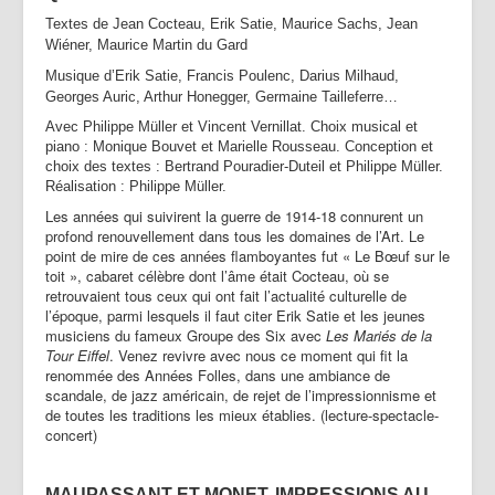
Textes de Jean Cocteau, Erik Satie, Maurice Sachs, Jean
Wiéner, Maurice Martin du Gard
Musique d’Erik Satie, Francis Poulenc, Darius Milhaud,
Georges Auric, Arthur Honegger, Germaine Tailleferre…
Avec Philippe Müller et Vincent Vernillat. Choix musical et
piano : Monique Bouvet et Marielle Rousseau. Conception et
choix des textes : Bertrand Pouradier-Duteil et Philippe Müller.
Réalisation : Philippe Müller.
Les années qui suivirent la guerre de 1914-18 connurent un
profond renouvellement dans tous les domaines de l’Art. Le
point de mire de ces années flamboyantes fut « Le Bœuf sur le
toit », cabaret célèbre dont l’âme était Cocteau, où se
retrouvaient tous ceux qui ont fait l’actualité culturelle de
l’époque, parmi lesquels il faut citer Erik Satie et les jeunes
musiciens du fameux Groupe des Six avec
Les
Mariés de la
Tour Eiffel
. Venez revivre avec nous ce moment qui fit la
renommée des Années Folles, dans une ambiance de
scandale, de jazz américain, de rejet de l’impressionnisme et
de toutes les traditions les mieux établies. (lecture-spectacle-
concert)
MAUPASSANT ET MONET, IMPRESSIONS AU