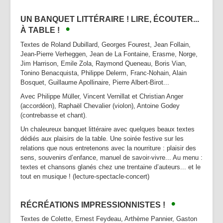
UN BANQUET LITTÉRAIRE ! LIRE, ÉCOUTER...
•
À TABLE !
Textes de Roland Dubillard, Georges Fourest, Jean Follain,
Jean-Pierre Verheggen, Jean de La Fontaine, Erasme, Norge,
Jim Harrison, Emile Zola, Raymond Queneau, Boris Vian,
Tonino Benacquista, Philippe Delerm, Franc-Nohain, Alain
Bosquet, Guillaume Apollinaire, Pierre Albert-Birot...
Avec Philippe Müller, Vincent Vernillat et Christian Anger
(accordéon), Raphaël Chevalier (violon), Antoine Godey
(contrebasse et chant).
Un chaleureux banquet littéraire avec quelques beaux textes
dédiés aux plaisirs de la table. Une soirée festive sur les
relations que nous entretenons avec la nourriture : plaisir des
sens, souvenirs d’enfance, manuel de savoir-vivre... Au menu :
textes et chansons glanés chez une trentaine d’auteurs... et le
tout en musique ! (lecture-spectacle-concert)
•
R
ÉCRÉATIONS IMPRESSIONNISTES !
Textes de Colette, Ernest Feydeau, Arthème Pannier, Gaston