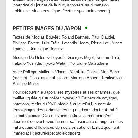
interprète du jour et de la nuit, apportera sa dimension
spirituelle, sinon cosmique.
(lecture-spectacle-concert)
•
PETITES IMAGES DU JAPON
Textes de Nicolas Bouvier, Roland Barthes, Paul Claudel,
Philippe Forest, Luis Fróis, Lafcadio Hearn, Pierre Loti, Albert
Londres, Dominique Noguez.
Musique De Hideo Kobayashi, Georges Migot, Kentaro Taki,
Takako Yoshida, Kyoko Watari, Yoritsuné Matsudaïra
Avec Philippe Müller et Vincent Vernillat. Chant : Mari Sano
(mezzo). Choix musical, piano : Monique Bouvet. Réalisation :
Philippe Müller.
Pour découvrir le Japon, ses mystères et ses charmes, quel
meilleur guide qu’un poète voyageur ? Carnets de voyages,
e
notations, récits du XVI
siècle à aujourd’hui, autant de
témoignages des particularités et paradoxes dont est truffé
l’esprit japonais. Ces écrivains enthousiasmés par l’Asie
décrivent souvent avec humour sa fascinante étrangeté et les
mille et une différences de nos civilisations. Embarquement
immédiat ! (lecture-spectacle-concert)