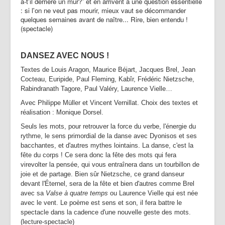
a-t'il derrière un mur?” et en arrivent à une question essentielle
: si l'on ne veut pas mourir, mieux vaut se décommander
quelques semaines avant de naître... Rire, bien entendu !
(spectacle)
DANSEZ AVEC NOUS !
Textes de Louis Aragon, Maurice Béjart, Jacques Brel, Jean
Cocteau, Euripide, Paul Fleming, Kabîr, Frédéric Nietzsche,
Rabindranath Tagore, Paul Valéry, Laurence Vielle…
Avec Philippe Müller et Vincent Vernillat. Choix des textes et
réalisation : Monique Dorsel.
Seuls les mots, pour retrouver la force du verbe, l'énergie du
rythme, le sens primordial de la danse avec Dyonisos et ses
bacchantes, et d'autres mythes lointains. La danse, c'est la
fête du corps ! Ce sera donc la fête des mots qui fera
virevolter la pensée, qui vous entraînera dans un tourbillon de
joie et de partage. Bien sûr Nietzsche, ce grand danseur
devant l'Éternel, sera de la fête et bien d'autres comme Brel
avec sa
Valse à quatre temps
ou Laurence Vielle qui est née
avec le vent. Le poème est sens et son, il fera battre le
spectacle dans la cadence d'une nouvelle geste des mots.
(lecture-spectacle)