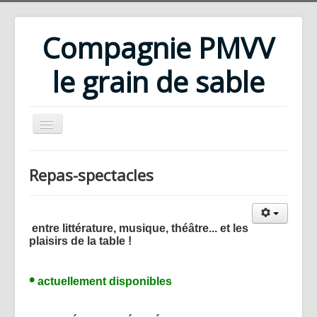
Compagnie PMVV
le grain de sable
Accueil
Repas-spectacles
Compagnie
Répertoire
entre littérature, musique, théâtre... et les
Rencontres d'été
plaisirs de la table !
Ateliers
•
Bibliothèque
actuellement disponibles
Téléchargements