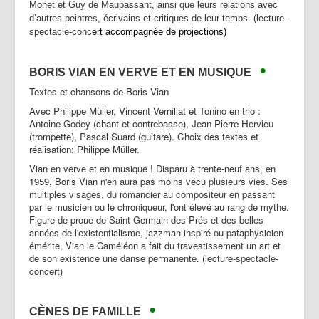
Monet et Guy de Maupassant, ainsi que leurs relations avec
d’autres peintres, écrivains et critiques de leur temps. (lecture-
spectacle-conc
ert accompagnée de projections)
•
BORIS VIAN EN VERVE ET EN MUSIQUE
Textes et chansons de Boris Vian
Avec Philippe Müller, Vincent Vernillat et Tonino en trio :
Antoine Godey (chant et contrebasse), Jean-Pierre Hervieu
(trompette), Pascal Suard (guitare). Choix des textes et
réalisation: Philippe Müller.
Vian en verve et en musique ! Disparu à trente-neuf ans, en
1959, Boris Vian n'en aura pas moins vécu plusieurs vies. Ses
multiples visages, du romancier au compositeur en passant
par le musicien ou le chroniqueur, l'ont élevé au rang de mythe.
Figure de proue de Saint-Germain-des-Prés et des belles
années de l'existentialisme, jazzman inspiré ou pataphysicien
émérite, Vian le Caméléon a fait du travestissement un art et
de son existence une danse permanente. (lecture-spectacle-
concert)
•
CÈNES DE FAMILLE