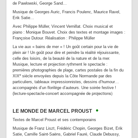
de Pawlowski, George Sand…
Musique de Georges Auric, Francis Poulenc, Maurice Ravel,
Erik Satie…
Avec Philippe Müller, Vincent Vernillat. Choix musical et
piano : Monique Bouvet. Choix des textes et montage images :
Françoise Dutour. Réalisation : Philippe Müller
La vie aux « bains de mer » ! Un goût certain pour la vie de
plein air ! Un goût pour dire et peindre la réalité réjouissante,
celle des loisirs, de la beauté de la nature et de la mer.
Musique, lecture et projection rythment le spectacle :
premières photographies de plage, cartes postales de la fin du
e
XIX
siècle envoyées depuis la Côte Normande par des
particuliers, tableaux impressionnistes, dessins d’humour…
accompagnés d’un florilège d’auteurs. Une soirée festive !
pectacle-concert accompagnée de projections)
(lecture-s
•
LE MONDE DE MARCEL PROUST
Textes de Marcel Proust et ses contemporains
Musique de Franz Liszt, Frédéric Chopin, Georges Bizet, Erik
Satie, Camille Saint-Saëns, Gabriel Fauré, Claude Debussy,