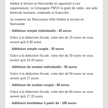
Partenaires | Liens
théâtre & lecture en Normandie en apportant à ses
organisateurs, la Compagnie PMVV le grain de sable, une aide
Presse | Archives
bénévole humaine, matérielle et financière.
Je soutiens les Rencontres d'été théâtre & lecture en
Contact
Normandie :
-
A
dhésion simple individuelle : 20 euros
Grâce à la déduction fiscale, votre don de
20 euros ne vous
revient qu'à 6.80 euros
-
A
dhésion simple couple : 30
euros
Grâce à la déduction fiscale, votre don de
30 euros ne vous
revient qu'à 10.20 euros
-
A
dhésion de soutien individuelle : 50
euros
Grâce à la déduction fiscale, votre don de
50 euros ne vous
revient qu'à 17 euros
-
A
dhésion de soutien couple : 80
euros
Grâce à la déduction fiscale, votre don de
80 euros ne vous
revient qu'à 27.20 euros
-
Adhésion
bienfaiteur à partir de : 100
euros