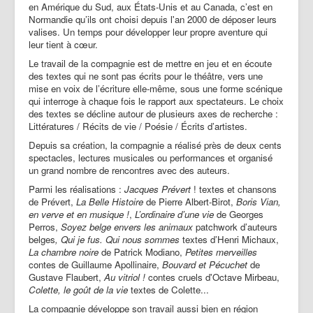
en Amérique du Sud, aux États-Unis et au Canada, c’est en
Partenaires | Liens
Normandie qu’ils ont choisi depuis l'an 2000 de déposer leurs
valises. Un temps pour développer leur propre aventure qui
Presse | Archives
leur tient à cœur.
Contact
Le travail de la compagnie est de mettre en jeu et en écoute
des textes qui ne sont pas écrits pour le théâtre, vers une
mise en voix de l’écriture elle-même, sous une forme scénique
qui interroge à chaque fois le rapport aux spectateurs. Le choix
des textes se décline autour de plusieurs axes de recherche :
Littératures / Récits de vie / Poésie / Écrits d’artistes.
Depuis sa création, la compagnie a réalisé près de deux cents
spectacles, lectures musicales ou performances et organisé
un grand nombre de rencontres avec des auteurs.
Parmi les réalisations :
Jacques Prévert
! textes et chansons
de Prévert,
La Belle Histoire
de Pierre Albert-Birot,
Boris Vian,
en verve et en musique !
,
L’ordinaire d’une vie
de Georges
Perros,
Soyez belge envers les animaux
patchwork d’auteurs
belges
,
Qui je fus. Qui nous sommes
textes d’Henri Michaux,
La chambre noire
de Patrick Modiano,
Petites merveilles
contes de Guillaume Apollinaire,
Bouvard et Pécuchet
de
Gustave Flaubert,
Au vitriol !
contes cruels d'Octave Mirbeau,
Colette, le goût de la vie
textes de Colette...
La compagnie développe son travail aussi bien en région