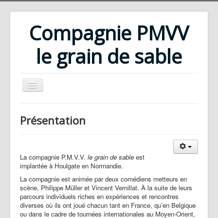
Compagnie PMVV
le grain de sable
Accueil
Présentation
Compagnie
Répertoire
La compagnie P.M.V.V.
le grain de sable
est
Rencontres d'été
implantée à Houlgate en Normandie.
Ateliers
La compagnie est animée par deux comédiens metteurs en
scène, Philippe Müller et Vincent Vernillat. À la suite de leurs
Bibliothèque
parcours individuels riches en expériences et rencontres
diverses où ils ont joué chacun tant en France, qu’en Belgique
Téléchargements
ou dans le cadre de tournées internationales au Moyen-Orient,