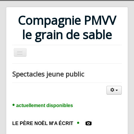
Compagnie PMVV
le grain de sable
Accueil
Spectacles jeune public
Compagnie
Répertoire
Rencontres d'été
•
actuellement d
isponibles
Ateliers
Bibliothèque
•
LE PÈRE NOËL M'A ÉCRIT
Téléchargements