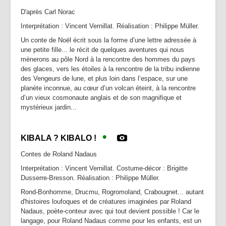
Partenaires | Liens
D'après Carl Norac
Presse | Archives
Interprétation : Vincent Vernillat. Réalisation : Philippe Müller.
Un conte de Noël écrit sous la forme d’une lettre adressée à
Contact
une petite fille... le récit de quelques aventures qui nous
mènerons au pôle Nord à la rencontre des hommes du pays
des glaces, vers les étoiles à la rencontre de la tribu indienne
des Vengeurs de lune, et plus loin dans l’espace, sur une
planète inconnue, au cœur d’un volcan éteint, à la rencontre
d’un vieux cosmonaute anglais et de son magnifique et
mystérieux jardin...
•
KIBALA ? KIBALO !
Contes de Roland Nadaus
Interprétation : Vincent Vernillat. Costume-décor : Brigitte
Dusserre-Bresson. Réalisation : Philippe Müller.
Rond-Bonhomme, Drucmu, Rogromoland, Crabougnet... autant
d'histoires loufoques et de créatures imaginées par Roland
Nadaus, poète-conteur avec qui tout devient possible ! Car le
langage, pour Roland Nadaus comme pour les enfants, est un