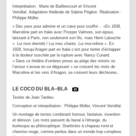
Interprétation : Marie de Bailliencourt et Vincent
Vernillat. Adaptation théâtrale de Sabine Péglion. Réalisation :
Philippe Müller.
« Des yeux pour admirer et un cœur pour souffrir… »En 1838,
Marceline part en Italie avec Prosper Valmore, son époux,
laissant à Paris, non seulement son fils, mais Henri Latouche
« Lui mon éternité / Lui mes chants. Lui moi-même ». En
1928, lorsqu’Aragon part en Italie c’est pour tenter d’échapper
à la douleur suscitée par la rupture avec Nancy Cunard.
« Dans ce théâtre d’ombres prises au piège des miroirs où
l’amour s’avoue en se déguisant » se croisent les mots de
Marceline et les vers d’Aragon, se croisent leurs déchirures…
LE COCO DU BLA−BLA
Textes de Jean Tardieu
Conception et interprétation : Philippe Müller, Vincent Vernillat.
Un montage de textes combinant humour, fantaisie, invention
et dérision. Les mots passent du banal à l'étrange, du
burlesque au philosophique. Duettistes à chapeau rond et
chemise rouge, comme perdus dans un monde trop complexe,