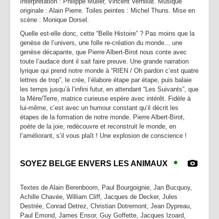
Interprétation : Philippe Müller, Vincent Vernillat. Musique
originale : Alain Pierre. Toiles peintes : Michel Thuns. Mise en
scène : Monique Dorsel.
Quelle est-elle donc, cette “Belle Histoire” ? Pas moins que la
genèse de l’univers, une folle re-création du monde... une
genèse décapante, que Pierre Albert-Birot nous conte avec
toute l’audace dont il sait faire preuve. Une grande narration
lyrique qui prend notre monde à “RIEN / Oh pardon c’est quatre
lettres de trop”, le crée, l’élabore étape par étape, puis balaie
les temps jusqu’à l’infini futur, en attendant “Les Suivants”, que
la Mère/Terre, matrice curieuse espère avec intérêt. Fidèle à
lui-même, c’est avec un humour constant qu’il décrit les
étapes de la formation de notre monde. Pierre Albert-Birot,
poète de la joie, redécouvre et reconstruit le monde, en
l’améliorant, s’il vous plaît ! Une explosion de conscience !
•
SOYEZ BELGE ENVERS LES ANIMAUX
Textes de Alain Berenboom, Paul Bourgoignie, Jan Bucquoy,
Achille Chavée, William Cliff, Jacques de Decker, Jules
Destrée, Conrad Detrez, Christian Dotremont, Jean Dypreau,
Paul Emond, James Ensor, Guy Goffette, Jacques Izoard,