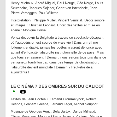
Henry Michaux, André Miguel, Paul Nougé, Géo Norge, Louis
Scutenaire, Jacques Sojcher, Geert van Istendaele, Jean-
Pierre Verheggen, Paul Willems...
Interprétation : Philippe Müller, Vincent Vernillat. Décor sonore
et images : Christian Léonard. Choix des textes et mise en
scène : Monique Dorsel.
Venez découvrir la Belgitude à travers ce spectacle décapant
où l’autodérision est source de vraie vie ! Dans un rythme
follement endiablé, jamais les poètes n’auront dénoncé avec
autant d’efficacité l’absurdité institutionnelle de ce pays. Mais
que tous se rassurent ! Demain, nous serons tous pris dans ce
vertigineux tourbillon car, dans ces temps de globalisation,
l’absurdité devient mondiale ! Demain ? Peut-être déjà
aujourd’hui !
LE CIN
ÉMA ? DES OMBRES SUR DU CALICOT
•
Textes de Jean Cocteau, Fernand Crommelynck, Robert
Desnos, Graham Greene, Fernand Léger, Michel Seuphor.
Musique de Georges Auric, Bela Bartok, Darius Milhaud,
Olivier Messiaen, Maurice Ohana, Francis Poulenc, Maurice