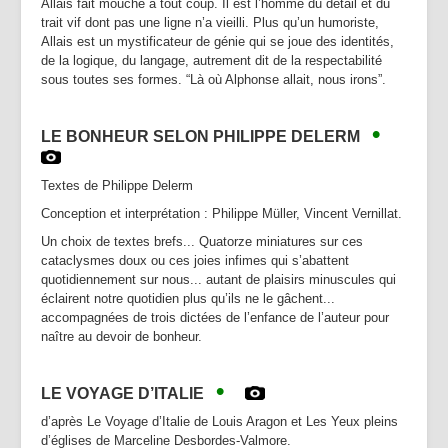
Allais fait mouche à tout coup. Il est l’homme du détail et du
trait vif dont pas une ligne n’a vieilli. Plus qu’un humoriste,
Allais est un mystificateur de génie qui se joue des identités,
de la logique, du langage, autrement dit de la respectabilité
sous toutes ses formes. “Là où Alphonse allait, nous irons”.
•
LE BONHEUR SELON PHILIPPE DELERM
Textes de Philippe Delerm
Conception et interprétation : Philippe Müller, Vincent Vernillat.
Un choix de textes brefs... Quatorze miniatures sur ces
cataclysmes doux ou ces joies infimes qui s’abattent
quotidiennement sur nous... autant de plaisirs minuscules qui
éclairent notre quotidien plus qu’ils ne le gâchent...
accompagnées de trois dictées de l’enfance de l’auteur pour
naître au devoir de bonheur.
•
LE VOYAGE D’ITALIE
d’après Le Voyage d’Italie de Louis Aragon et Les Yeux pleins
d’églises de Marceline Desbordes-Valmore.