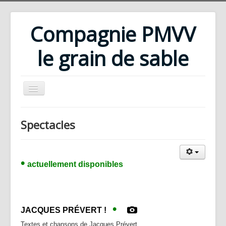
Compagnie PMVV
le grain de sable
Accueil
Spectacles
Compagnie
Répertoire
•
actuellement
Rencontres d'été
d
isponibles
Ateliers
Bibliothèque
•
JACQUES PR
ÉVERT !
Téléchargements
Textes et chansons de Jacques Prévert