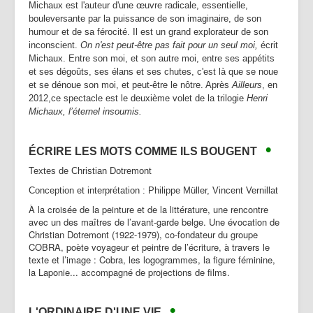
Michaux est l'auteur d'une œuvre radicale, essentielle,
bouleversante par la puissance de son imaginaire, de son
humour et de sa férocité. Il est un grand explorateur de son
inconscient.
On n'est peut-être pas fait pour un seul moi,
écrit
Michaux. Entre son moi, et son autre moi, entre ses appétits
et ses dégoûts, ses élans et ses chutes, c'est là que se noue
et se dénoue son moi, et peut-être le nôtre. Après
Ailleurs
, en
2012,ce spectacle est le deuxième volet de la trilogie
Henri
Michaux,
l’éternel insoumis.
•
ÉCRIRE LES MOTS COMME ILS BOUGENT
Textes de Christian Dotremont
Conception et interprétation : Philippe Müller, Vincent Vernillat
À la croisée de la peinture et de la littérature, une rencontre
avec un des maîtres de l’avant-garde belge. Une évocation de
Christian Dotremont (1922-1979), co-fondateur du groupe
COBRA, poète voyageur et peintre de l’écriture, à travers le
texte et l’image : Cobra, les logogrammes, la figure féminine,
la Laponie... accompagné de projections de films.
•
L'ORDINAIRE D'UNE VIE