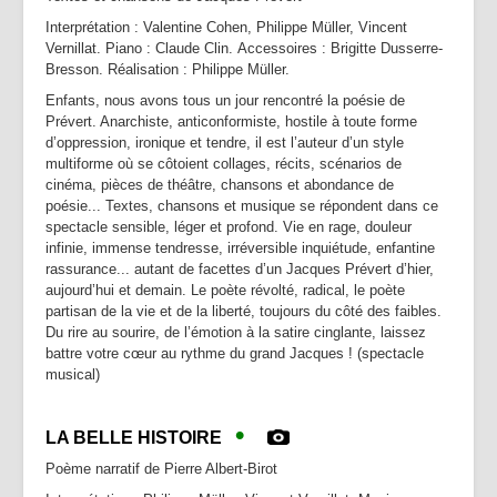
Partenaires | Liens
Interprétation : Valentine Cohen, Philippe Müller, Vincent
Vernillat. Piano : Claude Clin. Accessoires : Brigitte Dusserre-
Presse | Archives
Bresson. Réalisation : Philippe Müller.
Contact
Enfants, nous avons tous un jour rencontré la poésie de
Prévert. Anarchiste, anticonformiste, hostile à toute forme
d’oppression, ironique et tendre, il est l’auteur d’un style
multiforme où se côtoient collages, récits, scénarios de
cinéma, pièces de théâtre, chansons et abondance de
poésie... Textes, chansons et musique se répondent dans ce
spectacle sensible, léger et profond. Vie en rage, douleur
infinie, immense tendresse, irréversible inquiétude, enfantine
rassurance... autant de facettes d’un Jacques Prévert d’hier,
aujourd’hui et demain. Le poète révolté, radical, le poète
partisan de la vie et de la liberté, toujours du côté des faibles.
Du rire au sourire, de l’émotion à la satire cinglante, laissez
battre votre cœur au rythme du grand Jacques ! (spectacle
musical)
•
LA BELLE HISTOIRE
Poème narratif de Pierre Albert-Birot