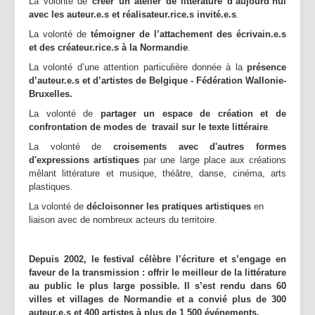
La volonté de
créer un atelier de littérature d’aujourd’hui
avec les auteur.e.s et réalisateur.rice.s invité.e.s
.
La volonté de
témoigner de l’attachement des écrivain.e.s
et des créateur.rice.s à la Normandie
.
La volonté d’une attention particulière donnée à la
présence
d’auteur.e.s et d’artistes de Belgique - Fédération Wallonie-
Bruxelles.
La volonté de
partager un espace de création et de
confrontation de modes de travail sur le texte littéraire
.
La volonté de
croi
sements avec d'autres formes
d'expressions artistiques
par une large place aux créations
mêlant littérature et musique, théâtre, danse, cinéma, arts
plastiques.
La volonté de
décloisonner les pratiques artistiques
en
liaison avec de nombreux acteurs du territoire.
Depuis 2002, le festival célèbre l’écriture et s’engage en
faveur de la transmission : offrir le meilleur de la littérature
au public le plus large possible. Il s’est rendu dans 60
villes et villages de Normandie et a convié plus de 300
auteur.e.s et 400 artistes à plus de 1 500 événements.