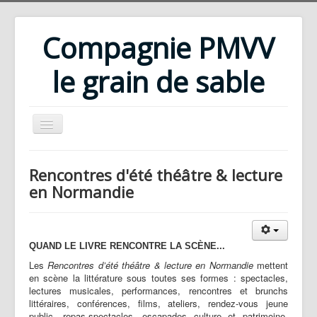
Compagnie PMVV
le grain de sable
Accueil
Rencontres d'été théâtre & lecture
Compagnie
en Normandie
Répertoire
Rencontres d'été
QUAND LE LIVRE RENCONTRE LA SCÈNE...
Ateliers
Les
Rencontres d’été théâtre & lecture en Normandie
mettent
en scène la littérature sous toutes ses formes : spectacles,
Bibliothèque
lectures musicales, performances, rencontres et brunchs
littéraires, conférences, films, ateliers, rendez-vous jeune
Téléchargements
public, repas-spectacles, escapades culture et patrimoine,