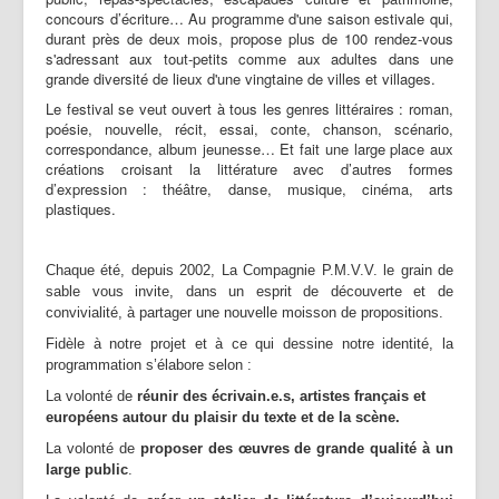
Partenaires | Liens
concours d’écriture… Au programme d'une saison estivale qui,
durant près de deux mois, propose plus de 100 rendez-vous
Presse | Archives
s'adressant aux tout-petits comme aux adultes dans une
grande diversité de lieux d'une vingtaine de villes et villages.
Contact
Le festival se veut ouvert à tous les genres littéraires : roman,
poésie, nouvelle, récit, essai, conte, chanson, scénario,
correspondance, album jeunesse… Et fait une large place aux
créations croisant la littérature avec d’autres formes
d’expression : théâtre, danse, musique, cinéma, arts
plastiques.
Chaque été, depuis 2002, La Compagnie P.M.V.V. le grain de
sable vous invite, dans un esprit de découverte et de
convivialité, à partager une nouvelle moisson de propositions.
Fidèle à notre projet et à ce qui dessine notre identité, la
programmation s’élabore selon :
La volonté de
réunir des écrivain.e.s, artistes français et
européens autour du plaisir du texte et de la scène.
La volonté de
proposer des œuvres de grande qualité à un
large public
.