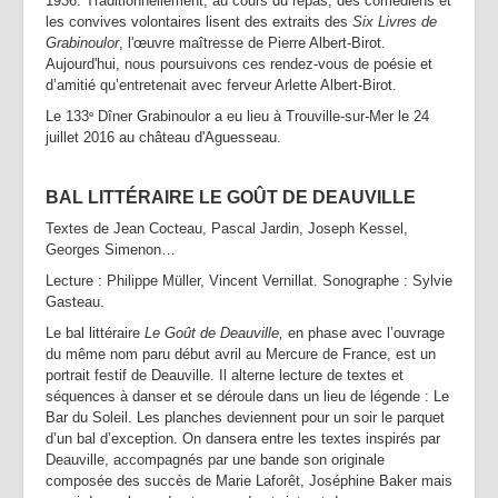
1936. Traditionnellement, au cours du repas, des comédiens et
Partenaires | Liens
les convives volontaires lisent des extraits des
Six Livres de
Grabinoulor
, l'œuvre maîtresse de Pierre Albert-Birot.
Presse | Archives
Aujourd'hui, nous poursuivons ces rendez-vous de poésie et
d’amitié qu’entretenait avec ferveur Arlette Albert-Birot.
Contact
Le 133
Dîner Grabinoulor a eu lieu à Trouville-sur-Mer le 24
e
juillet 2016 au château d'Aguesseau.
BAL LITTÉRAIRE LE GOÛT DE DEAUVILLE
Textes de Jean Cocteau, Pascal Jardin, Joseph Kessel,
Georges Simenon…
Lecture : Philippe Müller, Vincent Vernillat. Sonographe : Sylvie
Gasteau.
Le bal littéraire
Le Goût de Deauville,
en phase avec l’ouvrage
du même nom paru début avril au Mercure de France, est un
portrait festif de Deauville. Il alterne lecture de textes et
séquences à danser et se déroule dans un lieu de légende : Le
Bar du Soleil. Les planches deviennent pour un soir le parquet
d’un bal d’exception. On dansera entre les textes inspirés par
Deauville, accompagnés par une bande son originale
composée des succès de Marie Laforêt, Joséphine Baker mais