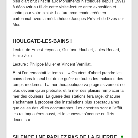
bleu d’art brut (inscrit aux Monuments historiques depuis 1991)
à découvrir au fil de cette visite-lecture entre exposition et
jardin pour votre plaisir. Lecture-promenade créée en
partenariat avec la médiathèque Jacques Prévert de Dives-sur-
Mer.
HOULGATE-LES-BAINS !
Textes de Ernest Feydeau, Gustave Flaubert, Jules Renard,
Émile Zola…
Lecture : Philippe Müller et Vincent Vernillat.
Et si l’on remontait le temps… « On vient d’abord prendre les
bains dans le seul but de se guérir de toutes les maladies des
temps modernes. La mer thérapeutique va progressivement ne
plus devenir qu’un prétexte, et la mer des plaisirs remplacer la
mer des douleurs. La guerre des stations fera rage, chacune
s’acharnant à proposer des installations plus spectaculaires
que celles des villes concurrentes. Les cocottes sont à l’affût,
les rastaquouères aussi, et la jeunesse s’occupe en flirts
décents ».
•
SILENCE ! NE PARLEZ PAS DE LA GUERRE