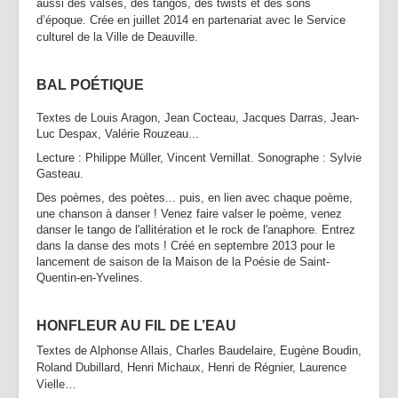
aussi des valses, des tangos, des twists et des sons
d’époque. Crée en juillet 2014 en partenariat avec le Service
culturel de la Ville de Deauville.
BAL POÉTIQUE
Textes de Louis Aragon, Jean Cocteau, Jacques Darras, Jean-
Luc Despax, Valérie Rouzeau...
Lecture : Philippe Müller, Vincent Vernillat. Sonographe : Sylvie
Gasteau.
Des poèmes, des poètes... puis, en lien avec chaque poème,
une chanson à danser ! Venez faire valser le poème, venez
danser le tango de l'allitération et le rock de l'anaphore. Entrez
dans la danse des mots ! Créé en septembre 2013 pour le
lancement de saison de la Maison de la Poésie de Saint-
Quentin-en-Yvelines.
HONFLEUR AU FIL DE L’EAU
Textes de Alphonse Allais, Charles Baudelaire, Eugène Boudin,
Roland Dubillard, Henri Michaux, Henri de Régnier, Laurence
Vielle…