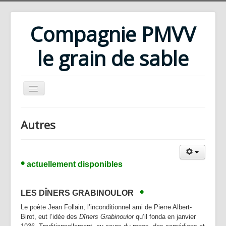
Compagnie PMVV
le grain de sable
Accueil
Autres
Compagnie
Répertoire
•
actuellement disponibles
Rencontres d'été
Ateliers
•
LES DÎNERS GRABINOULOR
Bibliothèque
Le poète Jean Follain, l’inconditionnel ami de Pierre Albert-
Téléchargements
Birot, eut l’idée des
Dîners Grabinoulor
qu’il fonda en janvier