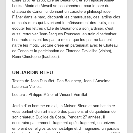
Entre 1767 et 1786, Élie de Beaumont et son épouse Anne-
Louise Morin du Mesnil se passionnèrent pour le parc du
château de Canon lui donnant un caractère philosophique.
Flâner dans le parc, découvrir les chartreuses, ces jardins clos
de hauts murs qui favorisent le mûrissement des fruits, c’est
écouter les lettres d’Élie de Beaumont à son jardinier, c’est
aussi retrouver Jean-Jacques Rousseau en train d’herboriser...
Les mots suivent les pas, à moins que les pas ne fassent
naître les mots. Lecture créée en partenariat avec le Château
de Canon et la participation de Florence Devieilhe (violon),
Rémi Christophe (hautbois).
UN JARDIN BLEU
Textes de Jean Dubuffet, Dan Bouchery, Jean L’Anselme,
Laurence Vielle…
Lecture : Philippe Müller et Vincent Vernillat.
Jardin d’un homme en exil, la Maison Bleue et son bestiaire
vous parlent d’un art inspiré des passions et du quotidien de
son créateur, Euclide da Costa. Pendant 27 années, il
construira patiemment, fragment après fragment, un univers
empreint de religiosité, de nostalgie et d’imaginaire, un paradis